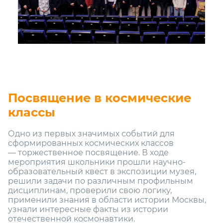
Посвящение в космические
классы
Одно из первых значимых событий для
сформированных космических классов
— торжественное посвящение. В ходе
мероприятия школьники прошли научно-
образовательный квест в экспозиции музея,
решили задачи по различным профильным
дисциплинам, проверили свою логику,
применили знания в области истории Москвы,
узнали интересные факты из истории
отечественной космонавтики.