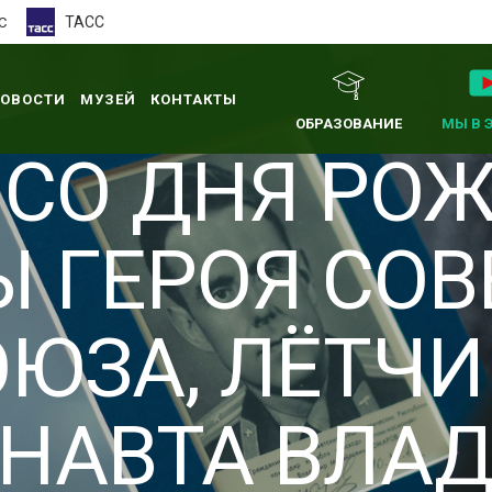
ТАСС
С
ОВОСТИ
МУЗЕЙ
КОНТАКТЫ
ОБРАЗОВАНИЕ
МЫ В 
Т СО ДНЯ РО
 ГЕРОЯ СОВ
ОЮЗА, ЛЁТЧИ
НАВТА ВЛА