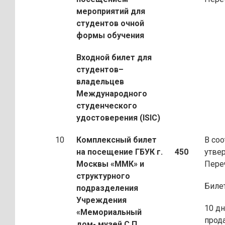
мероприятий для
студентов очной
формы обучения
Входной билет для
студентов–
владельцев
Международного
студенческого
удостоверения (ISIC)
10
Комплексный билет
В соо
на посещение ГБУК г.
450
утве
Москвы «ММК» и
Пере
структурного
Биле
подразделения
Учреждения
10 дн
«Мемориальный
прод
дом- музей С.П.