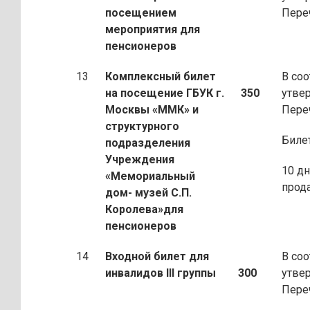
посещением
Пере
мероприятия
для
пенсионеров
13
Комплексный билет
В соо
на посещение ГБУК г.
350
утве
Москвы «ММК» и
Пере
структурного
Биле
подразделения
Учреждения
10 дн
«Мемориальный
прод
дом- музей С.П.
Королева»
для
пенсионеров
14
Входной билет
для
В соо
инвалидов III группы
300
утве
Пере