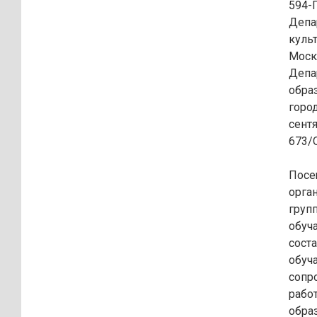
594-
Депа
куль
Моск
Депа
обра
горо
сентя
673/
Посе
орга
груп
обуч
сост
обуч
сопр
рабо
обра