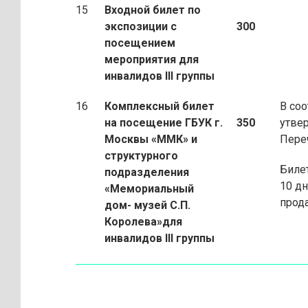
15
Входной билет по
экспозиции с
300
посещением
мероприятия
для
инвалидов III группы
16
Комплексный билет
В соо
на посещение ГБУК г.
350
утве
Москвы «ММК» и
Пере
структурного
Биле
подразделения
10 дн
«Мемориальный
прод
дом- музей С.П.
Королева»для
инвалидов III группы