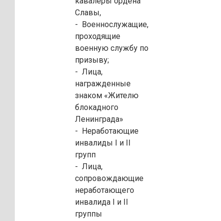
кавалеры ордена
Славы,
- Военнослужащие,
проходящие
военную службу по
призыву;
- Лица,
награжденные
знаком «Жителю
блокадного
Ленинграда»
- Неработающие
инвалиды I и II
групп
- Лица,
сопровождающие
неработающего
инвалида I и II
группы