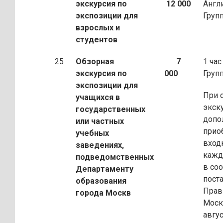
экскурсия по
12 000
Англ
экспозиции
для
Груп
взрослых и
студентов
25
Обзорная
7
1 час
экскурсия по
000
Груп
экспозиции для
При 
учащихся в
экск
государственных
допо
или частных
прио
учебных
вход
заведениях,
кажд
подведомственных
в соо
Департаменту
пост
образования
Прав
города Москв
Моск
авгус