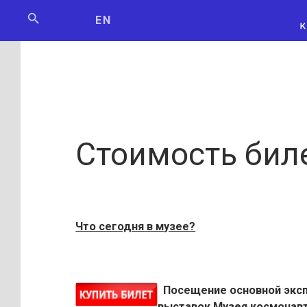
Мосбилет
РОСКОСМО
EN
Стоимость бил
Что сегодня в музее?
Посещение основной эксп
выставок Музея космонав