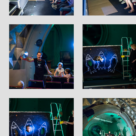
}
}
}
}