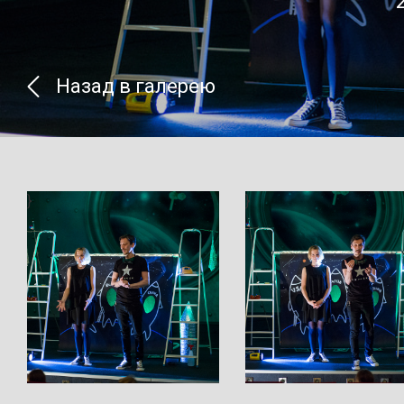
Назад в галерею
}
}