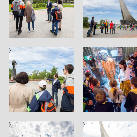
}
}
}
}