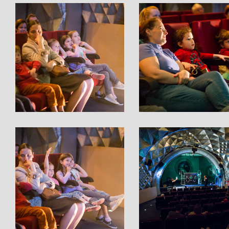
}
}
}
}