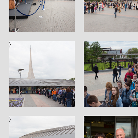
}
}
}
}