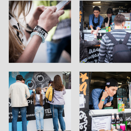
}
}
}
}