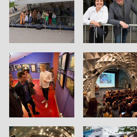
}
}
}
}