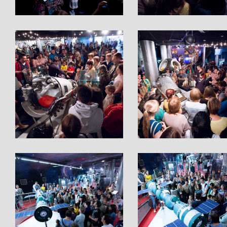
}
}
}
}