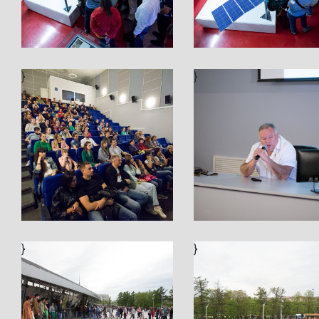
}
}
}
}