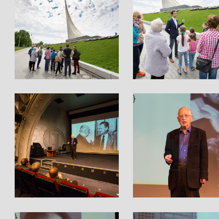
}
}
}
}