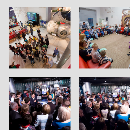
}
}
}
}