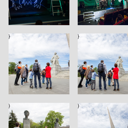
}
}
}
}