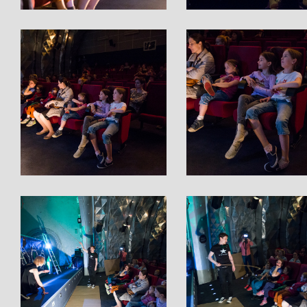
}
}
}
}