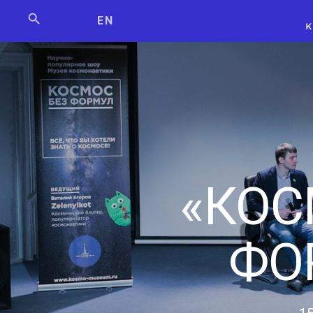
Мосбилет
РОСКОСМО
EN
«КОС
ФО