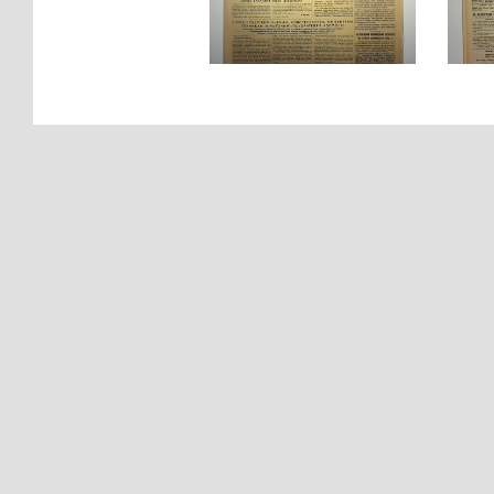
Газета
ко
«Правда»