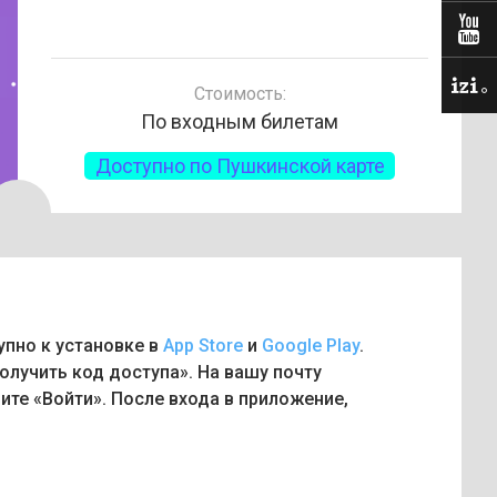
Стоимость:
По входным билетам
Доступно по Пушкинской карте
упно к установке в
App Store
и
Google Play
.
олучить код доступа». На вашу почту
ите «Войти». После входа в приложение,