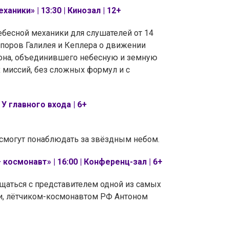
ники» | 13:30 | Кинозал | 12+
ебесной механики для слушателей от 14
 споров Галилея и Кеплера о движении
тона, объединившего небесную и земную
 миссий, без сложных формул и с
У главного входа | 6+
смогут понаблюдать за звёздным небом.
осмонавт» | 16:00 | Конференц-зал | 6+
щаться с представителем одной из самых
и, лётчиком-космонавтом РФ Антоном