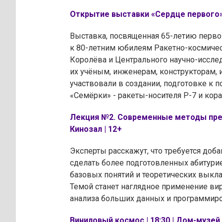
Открытие выставки «Сердце первого» |
Выставка, посвященная 65-летию первог
к 80-летним юбилеям Ракетно-космичес
Королёва и Центрального научно-иссле
их учёным, инженерам, конструкторам, 
участвовали в создании, подготовке к п
«Семёрки» - ракеты-носителя Р-7 и кор
Лекция №2. Современные методы препо
Кинозал | 12+
Эксперты расскажут, что требуется доб
сделать более подготовленных абитури
базовых понятий и теоретических выкла
Темой станет наглядное применение вирт
анализа больших данных и программиро
Виниловый космос | 18:30 | Дом-музей