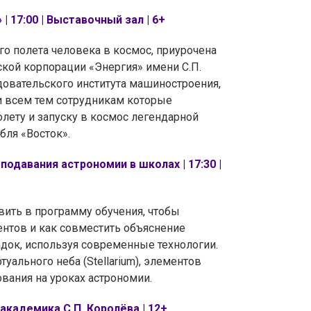
 17:00 | Выставочный зал | 6+
о полета человека в космос, приурочена
кой корпорации «Энергия» имени С.П.
довательского института машиностроения,
и всем тем сотрудникам которые
олету и запуску в космос легендарной
абля «Восток».
давания астрономии в школах | 17:30 |
авить в программу обучения, чтобы
ентов и как совместить объяснение
док, используя современные технологии.
уального неба (Stellarium), элементов
вания на уроках астрономии.
 академика С.П. Королёва | 12+