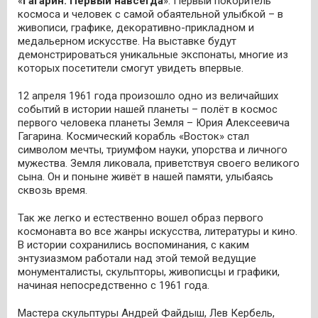
«
Гагарин. Первый навсегда
». Первый покоритель
космоса и человек с самой обаятельной улыбкой – в
живописи, графике, декоративно-прикладном и
медальерном искусстве. На выставке будут
демонстрироваться уникальные экспонаты, многие из
которых посетители смогут увидеть впервые.
12 апреля 1961 года произошло одно из величайших
событий в истории нашей планеты – полёт в космос
первого человека планеты Земля – Юрия Алексеевича
Гагарина. Космический корабль «Восток» стал
символом мечты, триумфом науки, упорства и личного
мужества. Земля ликовала, приветствуя своего великого
сына. Он и поныне живёт в нашей памяти, улыбаясь
сквозь время.
Так же легко и естественно вошел образ первого
космонавта во все жанры искусства, литературы и кино.
В истории сохранились воспоминания, с каким
энтузиазмом работали над этой темой ведущие
монументалисты, скульпторы, живописцы и графики,
начиная непосредственно с 1961 года.
Мастера скульптуры Андрей Файдыш, Лев Кербель,