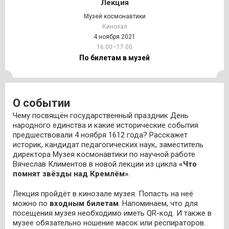
Лекция
Музей космонавтики
Кинозал
4 ноября 2021
16:00–17:00
По билетам в музей
О событии
Чему посвящён государственный праздник День
народного единства и какие исторические события
предшествовали 4 ноября 1612 года? Расскажет
историк, кандидат педагогических наук, заместитель
директора Музея космонавтики по научной работе
Вячеслав Климентов в новой лекции из цикла
«Что
помнят звёзды над Кремлём»
.
Лекция пройдёт в кинозале музея. Попасть на неё
можно по
входным билетам
. Напоминаем, что для
посещения музея необходимо иметь QR-код. И также в
музее обязательно ношение масок или респираторов.