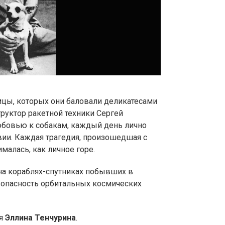
цы, которых они баловали деликатесами
труктор ракетной техники Сергей
юбовью к собакам, каждый день лично
вии. Каждая трагедия, произошедшая с
малась, как личное горе.
на кораблях-спутниках побывших в
зопасность орбитальных космических
ея
Эллина Тенчурина
.