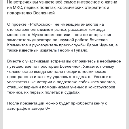
На встречах вы узнаете всё самое интересное о жизни
на МКС, первых полётах, космических открытиях и
покорителях Вселенной.
О проекте «ProКосмос», не имеющем аналогов на
отечественном книжном рынке, расскажет команда
московского Музея космонавтики – они же авторы книг –
заместитель директора по научной работе Вячеслав
Климентов и руководитель пресс-службы Дарья Чудная, а
также известный издатель
Г
еоргий Гупало.
Вместе с участниками встречи вы отправитесь в необычное
путешествие по просторам Вселенной. Узнаете, почему
человечество всегда мечтало покорить космическое
пространство и как ему удалось это сделать. Услышите
увлекательные истории о подготовке собак-космонавтов,
ставших верными помощниками ученых и конструкторов
техники, их первых полетах и судьбах.
После презентации можно будет приобрести книгу с
автографом автора 0+