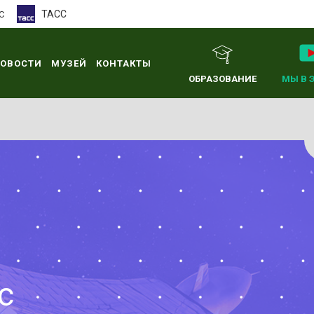
ТАСС
С
ОВОСТИ
МУЗЕЙ
КОНТАКТЫ
ОБРАЗОВАНИЕ
МЫ В 
с