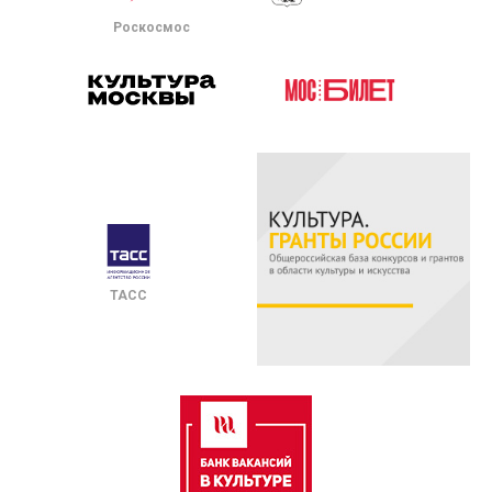
Роскосмос
ТАСС