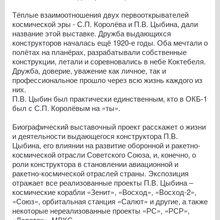
Тёплые взаимоотношения двух первооткрывателей
космической эры - С.П. Королёва и П.В. Цыбина, дали
название этой выставке. Дружба выдающихся
конструкторов началась ещё 1920-е годы. Оба мечтали о
полётах на планёрах, разрабатывали собственные
конструкции, летали и соревновались в небе Коктебеля.
Дружба, доверие, уважение как личное, так и
профессиональное прошло через всю жизнь каждого из
них.
П.В. Цыбин был практически единственным, кто в ОКБ-1
был с С.П. Королёвым на «ты».
Биографический выставочный проект расскажет о жизни
и деятельности выдающегося конструктора П.В.
Цыбина, его влиянии на развитие оборонной и ракетно-
космической отрасли Советского Союза, и, конечно, о
роли конструктора в становлении авиационной и
ракетно-космической отраслей страны. Экспозиция
отражает все реализованные проекты П.В. Цыбина –
космические корабли «Зенит», «Восход», «Восход-2»,
«Союз», орбитальная станция «Салют» и другие, а также
некоторые нереализованные проекты «РС», «РСР»,
«Лапоток», МВКС.