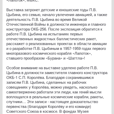
Выставка затронет детские и юношеские годы П.В.
Цыбина, его семью, начало увлечения авиацией, а также
деятельность П.В. Цыбина во время Великой
Отечественной Войны в должности инженера и главного
конструктора ОКБ-256. После экспозиция обратится к
работе П.В. Цыбина на испытаниях первых
отечественных жидкостных баллистических ракет,
расскажет о реализованных проектах в области авиации
и о разработке П.В. Цыбиным в 1957-1959 годах первого
многоразового космического корабля «Лапоток»,
ставшего прообразом «Бурана» и «Шаттла»!
Особое внимание на выставке уделено работе П.В.
Цыбина в должности заместителя главного конструктора
ОКБ-1 С.П. Королёва. Благодаря сохранившимся
записям П.В. Цыбина, сделанных на рабочих
совещаниях у Королёва, можно увидеть, насколько
самоотверженно работали эти люди, как гений мысли
воплощался в реальные космические корабли, ракеты,
спутники… Эти записи - настоящее доказательство
первенства (благодаря Королёву и его команде)
Советского Союза в космосе. В фондах Музея