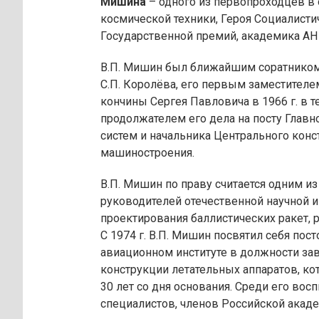
Мишина
– одного из первопроходцев в 
космической техники, Героя Социалисти
Государственной премий, академика АН
В.П. Мишин был ближайшим соратником 
С.П. Королёва, его первым заместителем
кончины Сергея Павловича в 1966 г. в 
продолжателем его дела на посту Главн
систем и начальника Центрального кон
машиностроения.
В.П. Мишин по праву считается одним и
руководителей отечественной научной 
проектирования баллистических ракет, 
С 1974 г. В.П. Мишин посвятил себя по
авиационном институте в должности з
конструкции летательных аппаратов, кот
30 лет со дня основания. Среди его во
специалистов, членов Российской акад