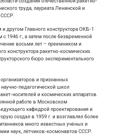
области создания отечественной ракетно-
ческого труда, лауреата Ленинской и
 СССР.
и другом Главного конструктора ОКБ-1
 с 1946 г., а затем после безвременной
течение восьми лет – преемником и
ого конструктора ракетно-космических
структорского бюро экспериментального
з организаторов и признанных
и научно-педагогической школ
ракет-носителей и космических аппаратов.
стоянной работе в Московском
аведующего кафедрой проектирования и
орую создал в 1959 г. и возглавлял более
спитанников много известных учёных и
емии наук, лётчиков-космонавтов СССР.