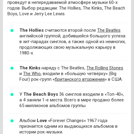
проведут в непередаваемой атмосфере музыки 60-х
годов. Выбор редакции: The Hollies, The Kinks, The Beach
Boys, Love и Jerry Lee Lewis.
The
Hollies
считаются второй после
The Beatles
английской группой, добившейся большого успеха
в хит-парадах синглов, а также одной из немногих,
продолжающих свою музыкальную карьеру в
1980-х.
The Kinks
наряду с The Beatles,
The Rolling Stones
и
The Who
, входили в «большую четвёрку» (Big
Four) рок-групп «
британского вторжения
» в США.
У
The
Beach
Boys
36 синглов входили в «Топ-40»,
а 4 заняли 1-е места. Всего в мире продано более
65 миллионов альбомов группы.
Альбом
Love
«Forever Changes» 1967 года
признаётся одним из выдающихся альбомов в
истории рок-музыки.