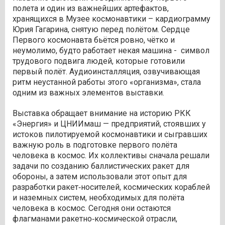
полета и один из важнейших артефактов,
хранящихся в Музее космонавтики – кардиограмму
Юрия Гагарина, снятую перед полётом. Сердце
Первого космонавта бьётся ровно, чётко и
неумолимо, будто работает некая машина - символ
трудового подвига людей, которые готовили
первый полёт. Аудиоинсталляция, озвучивающая
ритм неустанной работы этого «организма», стала
одним из важных элементов выставки.
Выставка обращает внимание на историю РКК
«Энергия» и ЦНИИмаш — предприятий, стоявших у
истоков пилотируемой космонавтики и сыгравших
важную роль в подготовке первого полёта
человека в космос. Их коллективы сначала решали
задачи по созданию баллистических ракет для
обороны, а затем использовали этот опыт для
разработки ракет‑носителей, космических кораблей
и наземных систем, необходимых для полёта
человека в космос. Сегодня они остаются
флагманами ракетно‑космической отрасли,