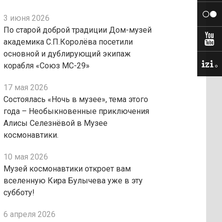
3 июня 2026
По старой доброй традиции Дом-музей
академика С.П.Королёва посетили
основной и дублирующий экипаж
корабля «Союз МС-29»
17 мая 2026
Состоялась «Ночь в музее», тема этого
года – Необыкновенные приключения
Алисы Селезнёвой в Музее
космонавтики.
10 мая 2026
Музей космонавтики откроет вам
вселенную Кира Булычева уже в эту
субботу!
6 апреля 2026