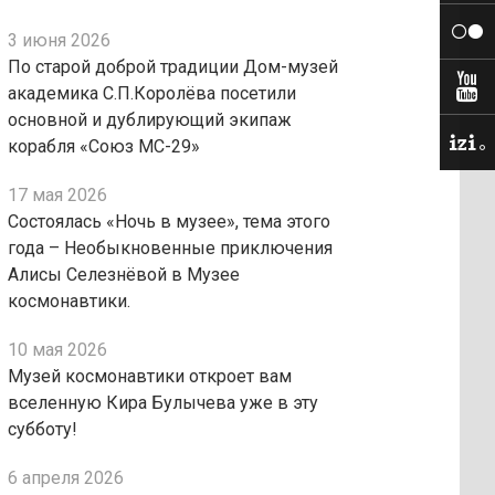
3 июня 2026
По старой доброй традиции Дом-музей
академика С.П.Королёва посетили
основной и дублирующий экипаж
корабля «Союз МС-29»
17 мая 2026
Состоялась «Ночь в музее», тема этого
года – Необыкновенные приключения
Алисы Селезнёвой в Музее
космонавтики.
10 мая 2026
Музей космонавтики откроет вам
вселенную Кира Булычева уже в эту
субботу!
6 апреля 2026