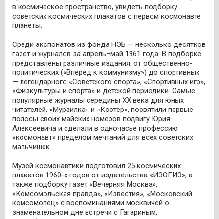
в космическое пространство, увидеть подборку
советских космических плакатов о первом космонавте
планеты.
Среди экспонатов из фонда НЭБ — несколько десятков
газет и журналов за апрель–май 1961 года. В подборке
представлены различные издания: от общественно-
политических («Вперед к коммунизму») до спортивных
— легендарного «Советского спорта», «Спортивных игр»,
«Физкультуры и спорта» и детской периодики. Самые
популярные журналы середины ХХ века для юных
читателей, «Мурзилка» и «Костер», посвятили первые
полосы своих майских номеров подвигу Юрия
Алексеевича и сделали в одночасье профессию
«космонавт» пределом мечтаний для всех советских
мальчишек.
Музей космонавтики подготовил 25 космических
плакатов 1960-х годов от издательства «ИЗОГИЗ», а
также подборку газет «Вечерняя Москва»,
«Комсомольская правда», «Известия», «Московский
комсомолец» с воспоминаниями москвичей о
знаменательном дне встречи с Гагариным,