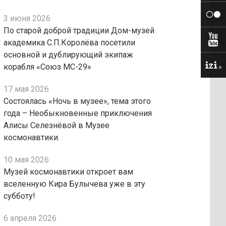
3 июня 2026
По старой доброй традиции Дом-музей
академика С.П.Королёва посетили
основной и дублирующий экипаж
корабля «Союз МС-29»
17 мая 2026
Состоялась «Ночь в музее», тема этого
года – Необыкновенные приключения
Алисы Селезнёвой в Музее
космонавтики.
10 мая 2026
Музей космонавтики откроет вам
вселенную Кира Булычева уже в эту
субботу!
6 апреля 2026