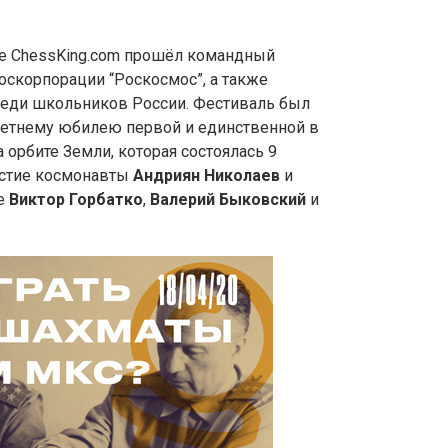
але ChessKing.com прошёл командный
оскорпорации “Роскосмос”, а также
еди школьников России. Фестиваль был
летнему юбилею первой и единственной в
 орбите Земли, которая состоялась 9
частие космонавты
Андриян Николаев
и
же
Виктор Горбатко
,
Валерий Быковский
и