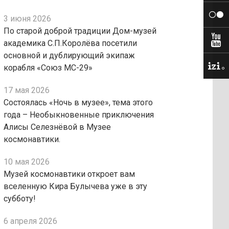
3 июня 2026
По старой доброй традиции Дом-музей
академика С.П.Королёва посетили
основной и дублирующий экипаж
корабля «Союз МС-29»
17 мая 2026
Состоялась «Ночь в музее», тема этого
года – Необыкновенные приключения
Алисы Селезнёвой в Музее
космонавтики.
10 мая 2026
Музей космонавтики откроет вам
вселенную Кира Булычева уже в эту
субботу!
6 апреля 2026