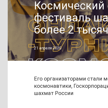
Космический 
фестиваль ша
более 2 тыся
21 апреля 2020
Его организаторами стали 
космонавтики, Госкорпорац
шахмат России