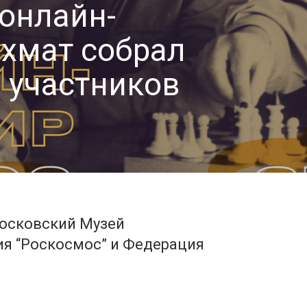
онлайн-
хмат собрал
ч участников
московский Музей
ия “Роскосмос” и Федерация