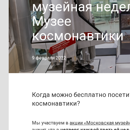
музейная неде
Музее
космонавтики
9 февраля 2022
Когда можно бесплатно посети
космонавтики?
Мы участвуем в
акции «Московская музейн
значит, что в
четверг каждой третьей нед