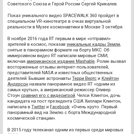
Советского Союза и Герой России Сергей Крикалев.
Показ уникального видео SPACEWALK 360 пройдет в
специальном VR-кинотеатре в очках виртуальной
реальности в Музее космонавтики в Москве 3 октября.
В ноябре 2016 года RT первым в мире «отправил»
зрителей в космос, показав
уникальные кадры Земли
,
снятые в панорамном формате на борту МКС. Об
иммерсивном видео RT написали мировые СМИ,
включая
американское издание Mashable
. Ролик вызвал
восторженные отзывы интернет-пользователей,
представителей NASA и известных общественных
деятелей. Бывшие астронавты
Терри Вертс
и
Клейтон
Андерсон
назвали панорамное видео RT «одним из
самых крутых», а американский режиссер Оливер
Стоун
сравнил его с видеоигрой
. Челси Клинтон, дочь
кандидата на пост президента США Хиллари Клинтон,
написала в
Twitter
и
Facebook
: «Очень круто. Первый
панорамный вид на Землю с борта Международной
космической станции».
В 2015 году телеканал одним из первых среди мировых