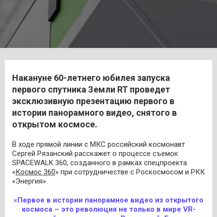
Накануне 60-летнего юбилея запуска
первого спутника Земли RT проведет
эксклюзивную презентацию первого в
истории панорамного видео, снятого в
открытом космосе.
В ходе прямой линии с МКС российский космонавт
Сергей Рязанский расскажет о процессе съемок
SPACEWALK 360, созданного в рамках спецпроекта
«
Космос 360
» при сотрудничестве с Роскосмосом и РКК
«Энергия».
«Первое в истории панорамное видео из открытого
космоса – это революция не только в мире VR-