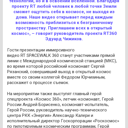
технологий, но и в освоении Вселенной. Благодаря
проекту RT любой человек в любой точке Земли
сможет ощутить себя в космосе, не выходя из
дома. Наше видео открывает перед каждым
возможность приблизиться к безграничному
пространству. Приглашаем всех в открытый
космос», – говорит руководитель проекта RT360
Эдуард Чижиков.
Гости презентации иммерсивного
видео RT SPACEWALK 360 станут участниками прямой
линии с Международной космической станцией (МКС),
во время которой российский космонавт Сергей
Рязанский, совершивший выход в открытый космос
вместе со своим коллегой Федором Юрчихиным,
расскажет о процессе съемок.
На мероприятии также выступят главный герой
спецпроекта «Космос 360», летчик-космонавт, Герой
России Андрей Борисенко, космонавт-испытатель,
Герой России, руководитель научно-технического
центра РКК «Энергия» Александр Калери и
исполнительный директор Госкорпорации «Роскосмос»
по пилотируемым космическим программам, Герой