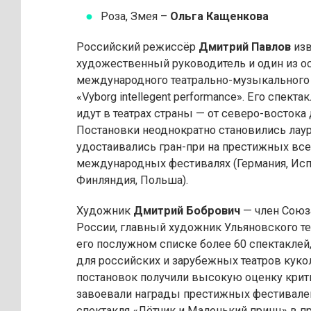
Роза, Змея –
Ольга Кащенкова
Российский режиссёр
Дмитрий Павлов
изв
художественный руководитель и один из о
международного театрально-музыкального
«Vyborg intellegent performance». Его спекта
идут в театрах страны — от северо-востока 
Постановки неоднократно становились лау
удостаивались гран-при на престижных вс
международных фестивалях (Германия, Исп
Финляндия, Польша).
Художник
Дмитрий Бобрович
— член Союз
России, главный художник Ульяновского теа
его послужном списке более 60 спектакле
для российских и зарубежных театров кукол
постановок получили высокую оценку крит
завоевали награды престижных фестивале
спектакля «Лётчик и Маленький принц» в п