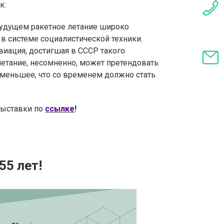
к:
будущем ракетное летание широко
в системе социалистической техники.
иация, достигшая в СССР такого
летание, несомненно, может претендовать
 меньшее, что со временем должно стать
выставки
по
ссылке
!
55 лет!