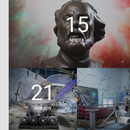
Музей космонавтик
15
форуме-2016
Открытие выставки-
Манеж
рейса «Земля –
Кассиопея»
марта
Подробнее
Подробнее
15 марта в Музее космонавтики открылась выста
21
«Калуга Циолковского».
января