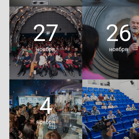
В Музей космонавти
27
26
Трогать можно!
ноября
ноября
Подробнее
Подробнее
4
Фантастика в
Creative Mornings в
чертежах: встреча
Музее космонавтики
Владимиром
Губаревым
ноября