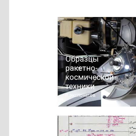
Образцы
ракетно-
космической
техники
8 экспонатов