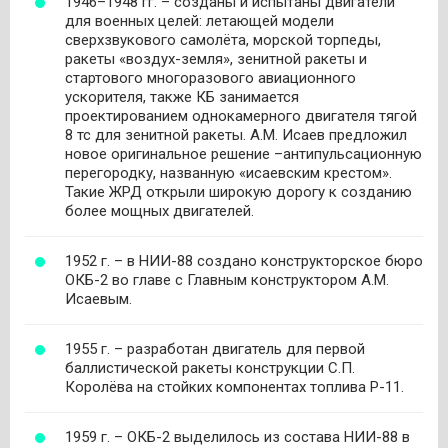
1946–1948 гг. – созданы и испытаны двигатели
для военных целей: летающей модели
сверхзвукового самолёта, морской торпеды,
ракеты «воздух-земля», зенитной ракеты и
стартового многоразового авиационного
ускорителя, также КБ занимается
проектированием однокамерного двигателя тягой
8 тс для зенитной ракеты. А.М. Исаев предложил
новое оригинальное решение –антипульсационную
перегородку, названную «исаевским крестом».
Такие ЖРД открыли широкую дорогу к созданию
более мощных двигателей.
1952 г. – в НИИ-88 создано конструкторское бюро
ОКБ-2 во главе с Главным конструктором А.М.
Исаевым.
1955 г. – разработан двигатель для первой
баллистической ракеты конструкции С.П.
Королёва на стойких компонентах топлива Р-11.
1959 г. – ОКБ-2 выделилось из состава НИИ-88 в