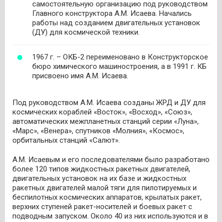
самостоятельную организацию под руководством
Главного конструктора А.М. Исаева. Начались
работы над созданием двигательных установок
(ДУ) для космической техники.
1967 г. – ОКБ-2 переименовано в Конструкторское
бюро химического машиностроения, а в 1991 г. КБ
присвоено имя А.М. Исаева.
Под руководством А.М. Исаева созданы ЖРД и ДУ для
космических кораблей «Восток», «Восход», «Союз»,
автоматических межпланетных станций серии «Луна»,
«Марс», «Венера», спутников «Молния», «Космос»,
орбитальных станций «Салют».
А.М. Исаевым и его последователями было разработано
более 120 типов жидкостных ракетных двигателей,
двигательных установок на их базе и жидкостных
ракетных двигателей малой тяги для пилотируемых и
беспилотных космических аппаратов, крылатых ракет,
верхних ступеней ракет-носителей и боевых ракет с
подводным запуском. Около 40 из них используются и в