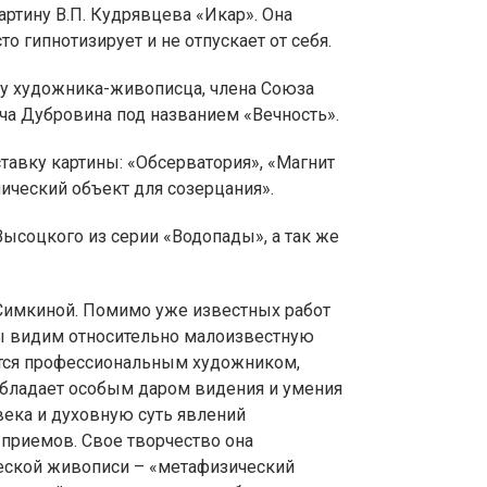
ртину В.П. Кудрявцева «Икар». Она
о гипнотизирует и не отпускает от себя.
у художника-живописца, члена Союза
а Дубровина под названием «Вечность».
тавку картины: «Обсерватория», «Магнит
мический объект для созерцания».
Высоцкого из серии «Водопады», а так же
 Симкиной. Помимо уже известных работ
мы видим относительно малоизвестную
ется профессиональным художником,
 обладает особым даром видения и умения
века и духовную суть явлений
приемов. Свое творчество она
еской живописи – «метафизический