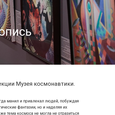
опись
екции Музея космонавтики.
гда манил и привлекал людей, побуждая
тические фантазии, но и наделяя их
же тема космоса не могла не отразиться