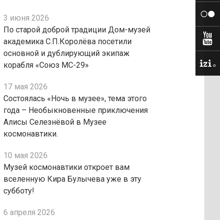
3 июня 2026
По старой доброй традиции Дом-музей
академика С.П.Королёва посетили
основной и дублирующий экипаж
корабля «Союз МС-29»
17 мая 2026
Состоялась «Ночь в музее», тема этого
года – Необыкновенные приключения
Алисы Селезнёвой в Музее
космонавтики.
10 мая 2026
Музей космонавтики откроет вам
вселенную Кира Булычева уже в эту
субботу!
6 апреля 2026