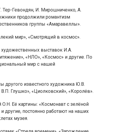
Т. Тер-Гевондян, И. Мирошниченко, А.
дожники продолжили романтизм
шественников группы «Амаравеллы».
алекий мир», «Смотрящий в космос».
к художественных выставок И.А.
итяжение», «НЛО», «Космос» и другие. По
ациональный мир с нашей
ы другого известного художника Ю.В.
 В.П. Глушко», «Циолковский», «Королёв».
 О.Н. Её картины: «Космонавт с зелёной
» и другие, постоянно работают на наших
летах музея.
отами: «Стрела времени», «Зарождение