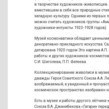
в творчестве художников-живописцев.
вместившем в себя все природные стихи
западную культуру. Одними из первых 
можно считать художников группы «Ама
художники-интуисты 1923-1928 годов).
Музей космонавтики обладает ценными
декоративно-прикладного искусства. Сам
датирована 1920 годом Это картина А.П.
работы и других художников-космистов 
С.И. Шиголева, П.П. Фатеева.
Коллекционирование живописи в музее 
дважды Героя Советского Союза А.А. Л
воображаемый, а увиденный и прочувс
космическое пространство изображен на
Есть в музее и работы другого лётчика
Союза В.А. Джанибекова «Гагарин перед