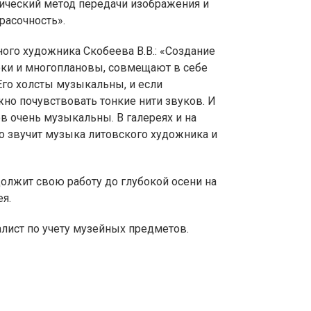
сический метод передачи изображения и
расочность».
ого художника Скобеева В.В.: «Создание
боки и многоплановы, совмещают в себе
го холсты музыкальны, и если
жно почувствовать тонкие нити звуков. И
в очень музыкальны. В галереях и на
о звучит музыка литовского художника и
олжит свою работу до глубокой осени на
ея.
алист по учету музейных предметов.