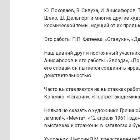
Ю. Походаев, В. Сивуха, И. Анисифоров, 
Шеко, Ш. Дельпорт и многие другие ху
космической темы, идущий от их пред
Это работы П.П. Фатеева: «Отзвуки», «Д
Наш давний друг и постоянный участни
Анисифоров и его работы «Звезда», «Пр
его словам он пытается соединить ирр
действительностью.
Часто выставляются на выставках работ
Копейко: «Гагарин», «Портрет академика
Нельзя не сказать о художнике Гречиной
лампой», «Мечта», «12 апреля 1961 года
выставках и отражены в каталогах и бук
Художник Шмохин В.М. представлен раб