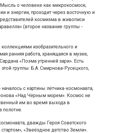
 Мысль о человеке как микрокосмосе,
и и энергии, проходит через восточную и
представителей космизма в живописи
равелла» (второе название группы -
 коллекциями изобразительного и
ая ранняя работа, хранящаяся в музее,
 Сардана «Поэма утренней зари». Есть
этой группы: Б.А. Смирнова-Русецкого,
началось с картины лётчика-космонавта,
еонова «Над Чёрным морем». Космос не
твенный им во время выхода в
 полотне.
-космонавта, дважды Героя Советского
 стартом», «Звеёздное детство Земли».