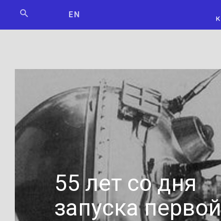
Мосбилет
РОСКОСМО
EN
55 лет со дня
запуска первой