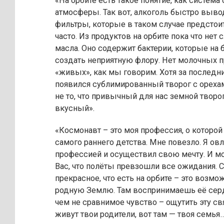
«На орбите есть такое понятие, как система
атмосферы. Так вот, алкоголь быстро вывод
фильтры, которые в таком случае предстои
часто. Из продуктов на орбите пока что нет 
масла. Оно содержит бактерии, которые на 
создать неприятную флору. Нет молочных п
«живых», как мы говорим. Хотя за последни
появился сублимированный творог с орехами
не то, что привычный для нас земной творог
вкусный».
«Космонавт – это моя профессия, о которой 
самого раннего детства. Мне повезло. Я ов
профессией и осуществил свою мечту. И мо
Вас, что полёты превзошли все ожидания. 
прекрасное, что есть на орбите – это возм
родную Землю. Там воспринимаешь её серд
чем не сравнимое чувство – ощутить эту св
живут твои родители, вот там — твоя семья…