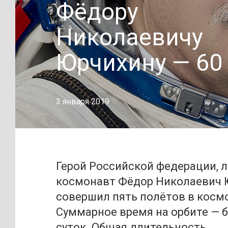
Фёдору
Николаевичу
Юрчихину — 60 
3 января 2019
Герой Российской федерации, л
космонавт Фёдор Николаевич 
совершил пять полётов в косм
Суммарное время на орбите — б
суток. Общая длительность