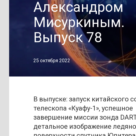
Александром
Мисуркиным.
Выпуск 78
25 октября 2022
В выпуске: запуск китайского 
телескопа «Куафу-1», успешное
завершение миссии зонда DART
детальное изображение ледян
поверхности спутника Юпитера