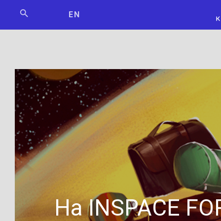
Мосбилет
РОСКОСМО
EN
На INSPACE F