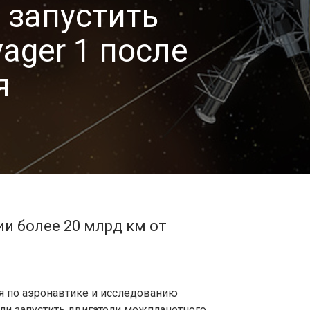
 запустить
ager 1 после
я
ии более 20 млрд км от
я по аэронавтике и исследованию
ли запустить двигатели межпланетного