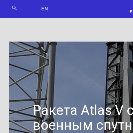
Мосбилет
РОСКОСМО
EN
Ракета Atlas V 
военным спут