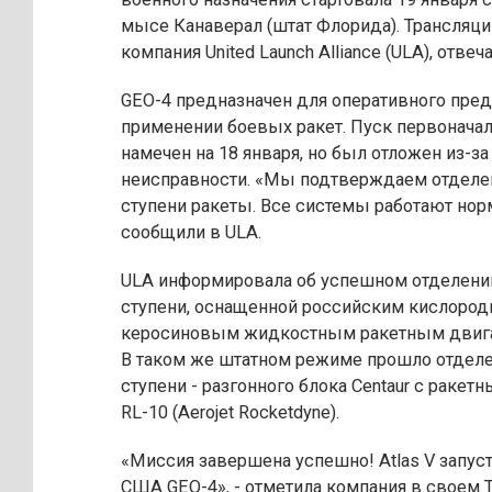
мысе Канаверал (штат Флорида). Трансляц
компания United Launch Alliance (ULA), отвеч
GEO-4 предназначен для оперативного пре
применении боевых ракет. Пуск первонача
намечен на 18 января, но был отложен из-за
неисправности. «Мы подтверждаем отделе
ступени ракеты. Все системы работают норм
сообщили в ULA.
ULA информировала об успешном отделени
ступени, оснащенной российским кислород
керосиновым жидкостным ракетным двига
В таком же штатном режиме прошло отделе
ступени - разгонного блока Centaur с раке
RL-10 (Aerojet Rocketdyne).
«Миссия завершена успешно! Atlas V запус
США GEO-4», - отметила компания в своем Tw