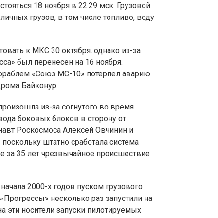
тояться 18 ноября в 22:29 мск. Грузовой
зличных грузов, в том числе топливо, воду
овать к МКС 30 октября, однако из-за
са» был перенесен на 16 ноября.
ораблем «Союз МС-10» потерпел аварию
дрома Байконур.
произошла из-за согнутого во время
вода боковых блоков в сторону от
навт Роскосмоса Алексей Овчинин и
, поскольку штатно сработала система
ое за 35 лет чрезвычайное происшествие
 начала 2000-х годов пуском грузового
«Прогрессы» несколько раз запустили на
на эти носители запуски пилотируемых