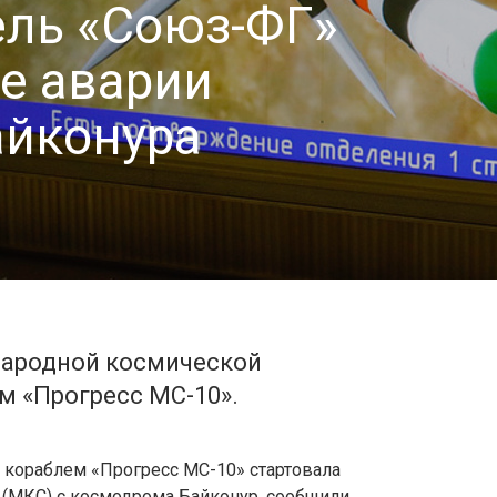
ель «Союз-ФГ»
е аварии
айконура
народной космической
м «Прогресс МС-10».
 кораблем «Прогресс МС-10» стартовала
 (МКС) с космодрома Байконур, сообщили