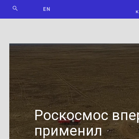
Мосбилет
РОСКОСМО
EN
Роскосмос вп
применил