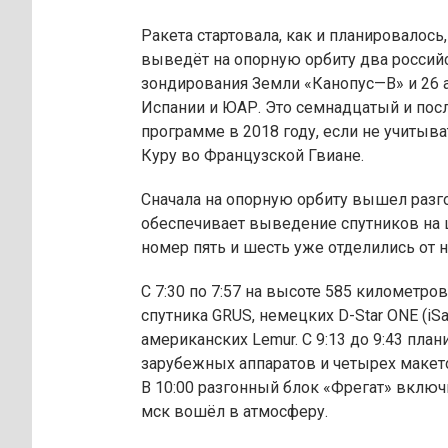
Ракета стартовала, как и планировалось,
выведёт на опорную орбиту два россий
зондирования Земли «Канопус—В» и 26 а
Испании и ЮАР. Это семнадцатый и пос
программе в 2018 году, если не учитыва
Куру во Французской Гвиане.
Сначала на опорную орбиту вышел разг
обеспечивает выведение спутников на
номер пять и шесть уже отделились от н
С 7:30 по 7:57 на высоте 585 километр
спутника GRUS, немецких D-Star ONE (iSa
американских Lemur. С 9:13 до 9:43 пла
зарубежных аппаратов и четырех макет
В 10:00 разгонный блок «Фрегат» включи
мск вошёл в атмосферу.