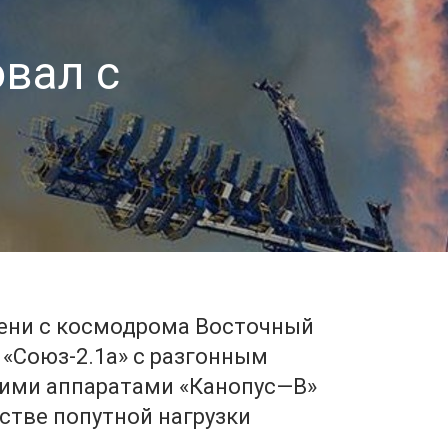
овал с
мени с космодрома Восточный
 «Союз-2.1а» с разгонным
кими аппаратами «Канопус—В»
естве попутной нагрузки