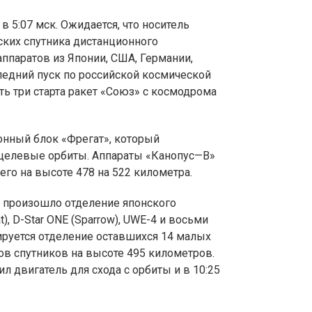
 в 5:07 мск. Ожидается, что носитель
ских спутника дистанционного
ппаратов из Японии, США, Германии,
ледний пуск по российской космической
ть три старта ракет «Союз» с космодрома
онный блок «Фрегат», который
 целевые орбиты. Аппараты «Канопус—В»
его на высоте 478 на 522 километра.
ов произошло отделение японского
t), D-Star ONE (Sparrow), UWE-4 и восьми
нируется отделение оставшихся 14 малых
ов спутников на высоте 495 километров.
л двигатель для схода с орбиты и в 10:25