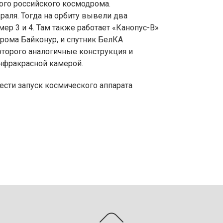
вого российского космодрома.
аля. Тогда на орбиту вывели два
ер 3 и 4. Там также работает «Канопус-В»
рома Байконур, и спутник БелКА
которого аналогичные конструкция и
инфракрасной камерой.
ести запуск космического аппарата