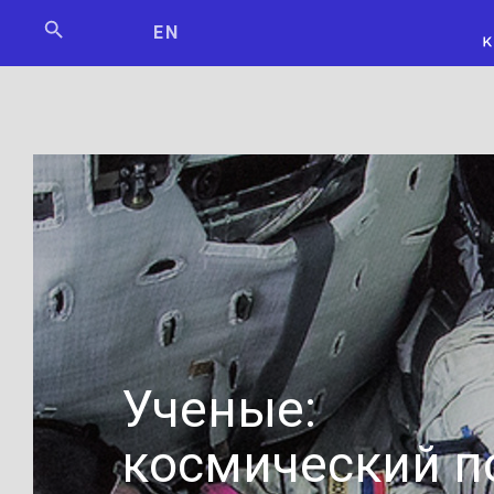
Мосбилет
РОСКОСМО
EN
Ученые:
космический п