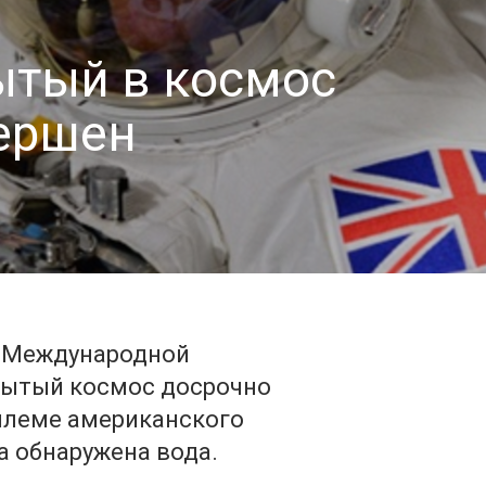
ытый в космос
ершен
а Международной
рытый космос досрочно
 шлеме американского
а обнаружена вода.