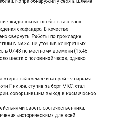
блей, Копра обнаружил у себя в шлеме
ние жидкости могло быть вызвано
ждения скафандра. В качестве
но свернуть. Работы по прокладке
етили в NASA, не уточнив конкретных
ь в 07:48 по местному времени (15:48
коло шести с половиной часов, однако
в открытый космос и второй - за время
ти Пик же, ступив за борт МКС, стал
ории, совершившим выход в космическое
ействиями своего соотечественника,
ичения «историческим» для всей