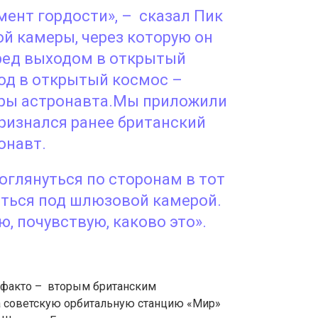
мент гордости», – сказал Пик
й камеры, через которую он
ред выходом в открытый
ход в открытый космос –
ры астронавта.Мы приложили
признался ранее британский
онавт.
оглянуться по сторонам в тот
диться под шлюзовой камерой.
, почувствую, каково это».
-факто – вторым британским
 на советскую орбитальную станцию «Мир»