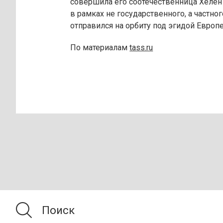
совершила его соотечественница Хелен
в рамках не государственного, а частно
отправился на орбиту под эгидой Европ
По материалам
tass.ru