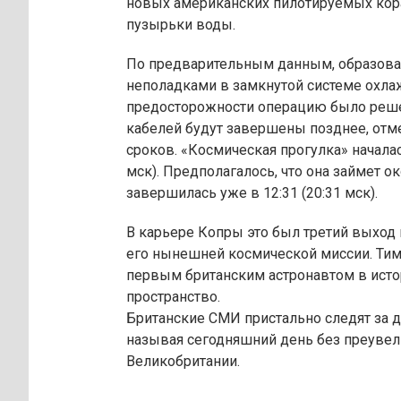
новых американских пилотируемых кора
пузырьки воды.
По предварительным данным, образова
неполадками в замкнутой системе охла
предосторожности операцию было реше
кабелей будут завершены позднее, отм
сроков. «Космическая прогулка» началас
мск). Предполагалось, что она займет о
завершилась уже в 12:31 (20:31 мск).
В карьере Копры это был третий выход 
его нынешней космической миссии. Тимо
первым британским астронавтом в ист
пространство.
Британские СМИ пристально следят за д
называя сегодняшний день без преувел
Великобритании.