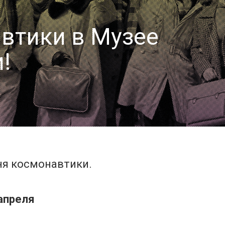
втики в Музее
!
я космонавтики.
 апреля