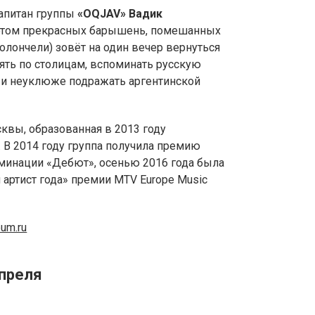
апитан группы
«
OQJAV
»
Вадик
этом прекрасных барышень, помешанных
олончели) зовёт на один вечер вернуться
улять по столицам, вспоминать русскую
 и неуклюже подражать аргентинской
сквы, образованная в 2013 году
 В 2014 году группа получила премию
оминации «Дебют», осенью 2016 года была
артист года» премии MTV Europe Music
eum.ru
апреля