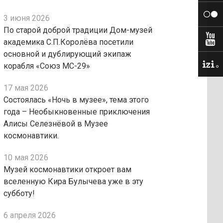
3 июня 2026
По старой доброй традиции Дом-музей
академика С.П.Королёва посетили
основной и дублирующий экипаж
корабля «Союз МС-29»
17 мая 2026
Состоялась «Ночь в музее», тема этого
года – Необыкновенные приключения
Алисы Селезнёвой в Музее
космонавтики.
10 мая 2026
Музей космонавтики откроет вам
вселенную Кира Булычева уже в эту
субботу!
6 апреля 2026