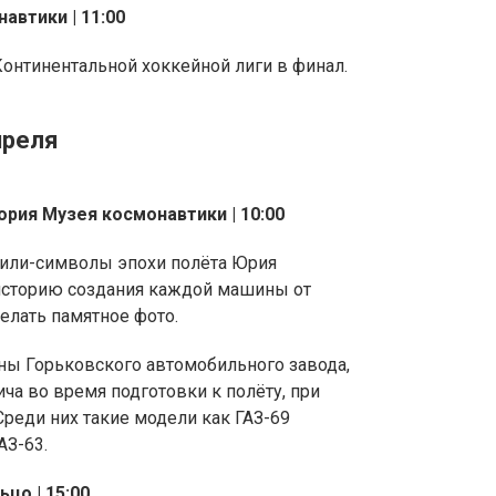
автики | 11:00
онтинентальной хоккейной лиги в финал.
преля
ория Музея космонавтики | 10:00
били-символы эпохи полёта Юрия
 историю создания каждой машины от
делать памятное фото.
ны Горьковского автомобильного завода,
а во время подготовки к полёту, при
реди них такие модели как ГАЗ-69
АЗ-63.
ьцо | 15:00