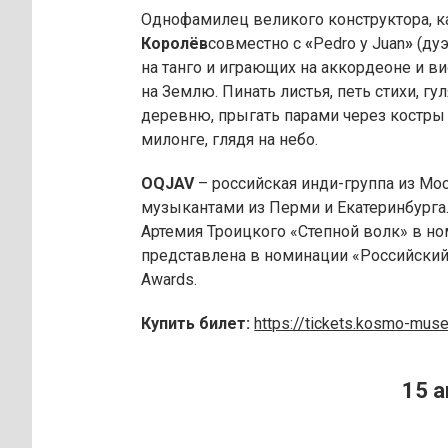
Однофамилец великого конструктора, к
Королёв
совместно с
«
Pedro y Juan
»
(ду
на танго и играющих на аккордеоне и ви
на Землю. Пинать листья, петь стихи, г
деревню, прыгать парами через костры
милонге, глядя на небо.
OQJAV
– российская инди-группа из Мо
музыкантами из Перми и Екатеринбурга.
Артемия Троицкого «Степной волк» в н
представлена в номинации «Российский 
Awards.
Купить билет:
https://tickets.kosmo-mus
15 