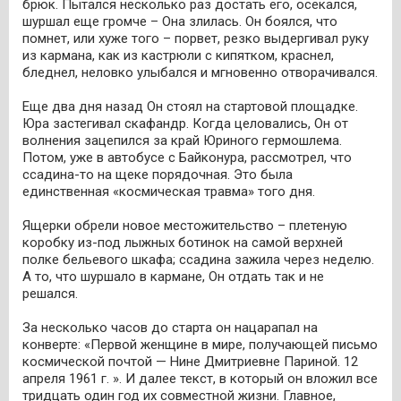
брюк. Пытался несколько раз достать его, осекался,
шуршал еще громче – Она злилась. Он боялся, что
помнет, или хуже того – порвет, резко выдергивал руку
из кармана, как из кастрюли с кипятком, краснел,
бледнел, неловко улыбался и мгновенно отворачивался.
Еще два дня назад Он стоял на стартовой площадке.
Юра застегивал скафандр. Когда целовались, Он от
волнения зацепился за край Юриного гермошлема.
Потом, уже в автобусе с Байконура, рассмотрел, что
ссадина-то на щеке порядочная. Это была
единственная «космическая травма» того дня.
Ящерки обрели новое местожительство – плетеную
коробку из-под лыжных ботинок на самой верхней
полке бельевого шкафа; ссадина зажила через неделю.
А то, что шуршало в кармане, Он отдать так и не
решался.
За несколько часов до старта он нацарапал на
конверте: «Первой женщине в мире, получающей письмо
космической почтой — Нине Дмитриевне Париной. 12
апреля 1961 г. ». И далее текст, в который он вложил все
тридцать один год их совместной жизни. Главное,