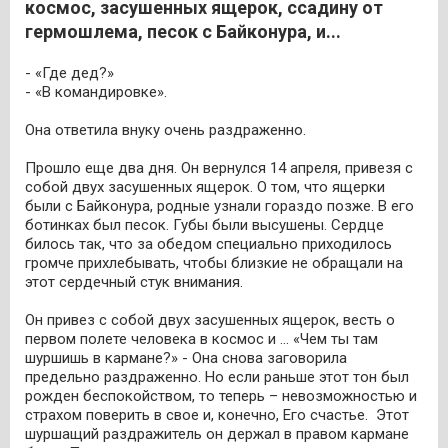
космос, засушенных ящерок, ссадину от
гермошлема, песок с Байконура, и...
- «Где дед?»
- «В командировке».
Она ответила внуку очень раздраженно.
Прошло еще два дня. Он вернулся 14 апреля, привезя с
собой двух засушенных ящерок. О том, что ящерки
были с Байконура, родные узнали гораздо позже. В его
ботинках был песок. Губы были высушены. Сердце
билось так, что за обедом специально приходилось
громче прихлебывать, чтобы близкие не обращали на
этот сердечный стук внимания.
Он привез с собой двух засушенных ящерок, весть о
первом полете человека в космос и … «Чем ты там
шуршишь в кармане?» - Она снова заговорила
предельно раздраженно. Но если раньше этот тон был
рожден беспокойством, то теперь – невозможностью и
страхом поверить в свое и, конечно, Его счастье. Этот
шуршащий раздражитель он держал в правом кармане