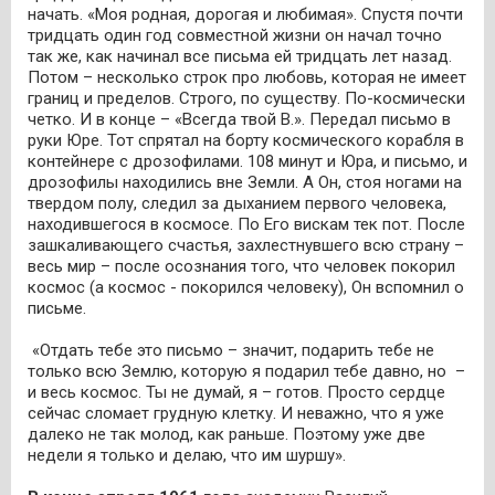
начать. «Моя родная, дорогая и любимая». Спустя почти
тридцать один год совместной жизни он начал точно
так же, как начинал все письма ей тридцать лет назад.
Потом – несколько строк про любовь, которая не имеет
границ и пределов. Строго, по существу. По-космически
четко. И в конце – «Всегда твой В.». Передал письмо в
руки Юре. Тот спрятал на борту космического корабля в
контейнере с дрозофилами. 108 минут и Юра, и письмо, и
дрозофилы находились вне Земли. А Он, стоя ногами на
твердом полу, следил за дыханием первого человека,
находившегося в космосе. По Его вискам тек пот. После
зашкаливающего счастья, захлестнувшего всю страну –
весь мир – после осознания того, что человек покорил
космос (а космос - покорился человеку), Он вспомнил о
письме.
«Отдать тебе это письмо – значит, подарить тебе не
только всю Землю, которую я подарил тебе давно, но –
и весь космос. Ты не думай, я – готов. Просто сердце
сейчас сломает грудную клетку. И неважно, что я уже
далеко не так молод, как раньше. Поэтому уже две
недели я только и делаю, что им шуршу».