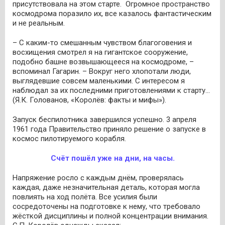
присутствовала на этом старте. Огромное пространство
космодрома поразило их, все казалось фантастическим
и не реальным.
– С каким-то смешанным чувством благоговения и
восхищения смотрел я на гигантское сооружение,
подобно башне возвышающееся на космодроме, –
вспоминал Гагарин. – Вокруг него хлопотали люди,
выглядевшие совсем маленькими. С интересом я
наблюдал за их последними приготовлениями к старту...
(Я.К. Голованов, «Королёв: факты и мифы»).
Запуск беспилотника завершился успешно. 3 апреля
1961 года Правительство приняло решение о запуске в
космос пилотируемого корабля.
Счёт пошёл уже на дни, на часы.
Напряжение росло с каждым днём, проверялась
каждая, даже незначительная деталь, которая могла
повлиять на ход полёта. Все усилия были
сосредоточены на подготовке к нему, что требовало
жёсткой дисциплины и полной концентрации внимания.