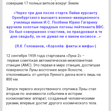
совершив 17 полных витков вокруг Земли.
«Через три дня после старта Лайки курсанту
Оренбургского высшего военно-авиационного
училища имени И.С. Полбина Юрию Гагарину
вручили золотые парадные погоны лейтенанта ВВС.
Он был совершенно счастлив, он праздновал в те
дни свадьбу, он не думал ни о каком космосе...»
(Я.К. Голованов, «Королёв: факты и мифы»)
12 сентября 1959 года стартовала «Луна-2» –
первая советская автоматическая межпланетная
станция (АМС). Это первая в мире станция, достигшая
поверхности Луны восточнее моря Ясности,
отклонившись от центра Лунного диска всего лишь на
800 км.
Запуск первого искусственного спутника Луны стал
вторым по значимости событием в истории
космонавтики: аппарат, созданный человеческими
руками, впервые достиг другого космического тела.