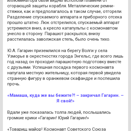
иллюминатора были видны всполохи пламени от
сгорающей защиты корабля. Металлические ремни-
стяжки, как и предполагалось в таком случае, отгорели.
Разделение спускаемого аппарата и приборного отсека
прошло штатно. Люк отстрелился, спускаемый аппарат
устремился вниз, а кресло катапульты с космонавтом
унесло в сторону. Парашют раскрылся, внизу
расстилалась заволжская степь, было очень тихо.
Ю.А. Гагарин приземлился на берегу Волги у села
Узморье в окрестностях города Энгельс, где всего лишь
год назад он проходил парашютную подготовку вместе
с друзьями. Успешная посадка первого космонавта
напугала местную жительницу, которая первой увидела
странную фигуру в оранжевом скафандре и поспешила
прочь.
«Мамаша, куда же вы бежите?! – закричал Гагарин. –
Я свой!»
Вдали уже показалась толпа людей, послышались
громкие крики «Гагарин! Юрий Гагарин!»
«Товарищ майор! Космонавт Советского Союза