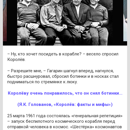
– Ну, кто хочет посидеть в корабле? – весело спросил
Королёв.
– Разрешите мне, – Гагарин шагнул вперед, нагнулся,
быстро расшнуровал, сбросил ботинки и в носках стал
подниматься по стремянке к люку.
Королёву очень понравилось, что он снял ботинки...
(Я.К. Голованов, «Королёв: факты и мифы»)
25 марта 1961 года состоялась «генеральная репетиция»
– запуск беспилотного космического корабля перед
отправкой человека в космос. «Шестёрка» космонавтов