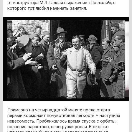
от инструктора М.Л. Галлая выражение «Поехали!», с
которого тот любил начинать занятия.
Примерно на четырнадцатой минуте после старта
первый космонавт почувствовал лёгкость – наступила
невесомость. Приближалось время спуска с орбиты,
волнение нарастало, перегрузки росли. В окошко